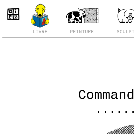
LIVRE
PEINTURE
SCULP
Comman
.....